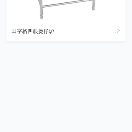
田字格四眼煲仔炉