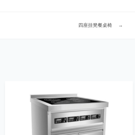
四座挂凳餐桌椅
→