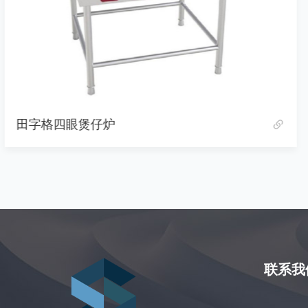
田字格四眼煲仔炉
联系我