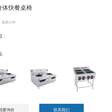
分体快餐桌椅
：厨房小件
绍：
品
炒双温灶
星越双炒单温灶
田字格四眼煲仔炉
我要询价
联系我们