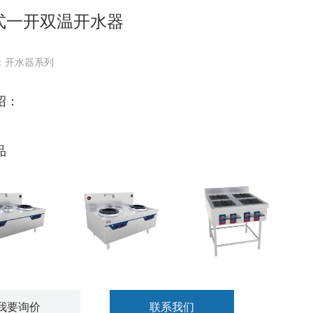
式一开双温开水器
：开水器系列
绍：
品
炒双温灶
星越双炒单温灶
田字格四眼煲仔炉
我要询价
联系我们