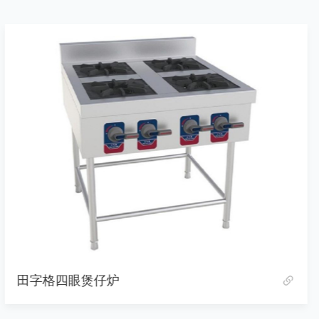
田字格四眼煲仔炉