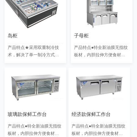
岛柜
子母柜
产品特点★采用双重制冷技
产品特点●特全新油膜无指纹
术，解决了单一制冷方式难
板材，内胆拉伸方便食材残
以克服的技术问题，使柜内
品清理●国内1线压缩机全
无制冷盲区，*柜体内温度范
134A 制冷剂加持，拒绝冷藏
围更加稳定。★顶部出风
600A, 机组结构化，中梁
口……
加……
玻璃款保鲜工作台
经济款保鲜工作台
产品特点●特全新油膜无指纹
产品特点●特全新油膜无指纹
板材，内胆拉伸方便食材残
板材，内胆拉伸方便食材残