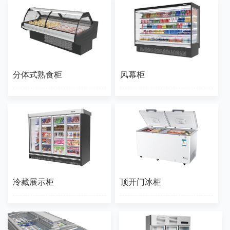
分体式熟食柜
风幕柜
冷藏展示柜
顶开门冰柜