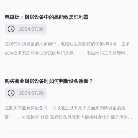
如烤鸡翅、蛋挞等。嵌入式烤箱与橱柜完整契合，外观美观大方，
容量通常较……
电磁灶：厨房设备中的高能效烹饪利器
2024.07.30
在现代厨房设备的大家族中，电磁灶以其独特的优势和特点，逐渐
成为众多家庭和专业厨房的热门选择。一、电磁灶的工作原理电磁
灶是通过电磁感应原理进行加热的。当电流通过线圈时，会产生变
化的磁场，磁场内的磁力线穿过锅底时，会在锅底产生涡流，从而
使锅底迅速……
购买商业厨房设备时如何判断设备质量？
2024.07.29
在购买商业厨房设备时，可以通过以下几个方面来判断设备的质
量：一、外观检查 材质 观察设备外壳和内部接触食物的部分所使用
的材质。好的设备通常采用不锈钢材质，表面应光滑、无锈斑、无
划痕，且具有一定的厚度和强度。 例如，高质量的不锈钢炉灶台面