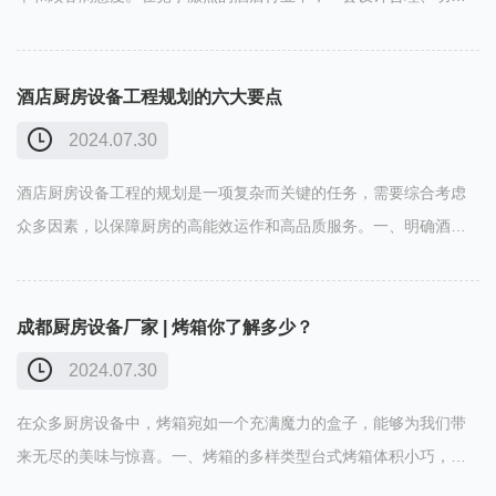
的厨房设备系统，能够显著提升酒店的餐饮服务水平，为酒店创造
更大的经济效益。一、酒店厨房设备的核心构成酒店厨房设备主要
由烹饪设……
酒店厨房设备工程规划的六大要点
2024.07.30
酒店厨房设备工程的规划是一项复杂而关键的任务，需要综合考虑
众多因素，以保障厨房的高能效运作和高品质服务。一、明确酒店
餐饮需求首先，要了解酒店的餐饮类型和规模，例如是中餐厅、西
餐厅、自助餐厅还是特色餐厅。不同的餐厅类型对厨房设备的需求
差异较大。……
成都厨房设备厂家 | 烤箱你了解多少？
2024.07.30
在众多厨房设备中，烤箱宛如一个充满魔力的盒子，能够为我们带
来无尽的美味与惊喜。一、烤箱的多样类型台式烤箱体积小巧，摆
放灵活，适合空间有限的厨房。它能满足基本的烘焙和烤制需求，