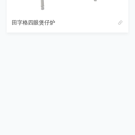
田字格四眼煲仔炉