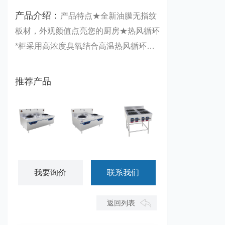
产品介绍：
产品特点★全新油膜无指纹
板材，外观颜值点亮您的厨房★热风循环
*柜采用高浓度臭氧结合高温热风循环烘
干系统，360度*于。 ★广泛用于酒店宾
馆、餐馆、学校、部队、食堂等场所。★
推荐产品
一抹净：容易清洁产品参数
星越双炒双温灶
星越双炒单温灶
田字格四眼煲仔炉
我要询价
联系我们
返回列表