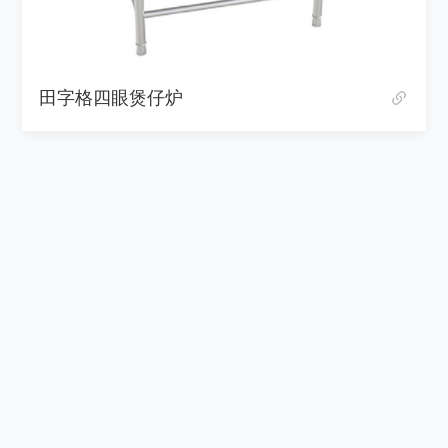
田字格四眼煲仔炉