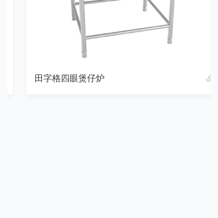
田字格四眼煲仔炉